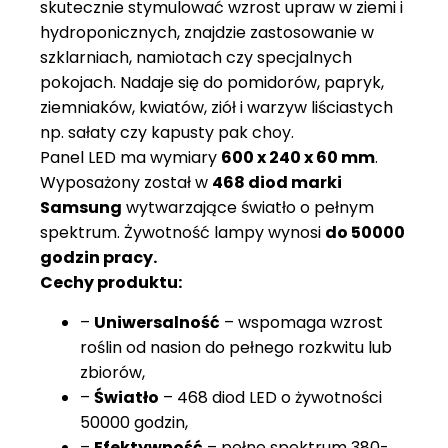
skutecznie stymulować wzrost upraw w ziemi i
hydroponicznych, znajdzie zastosowanie w
szklarniach, namiotach czy specjalnych
pokojach. Nadaje się do pomidorów, papryk,
ziemniaków, kwiatów, ziół i warzyw liściastych
np. sałaty czy kapusty pak choy.
Panel LED ma wymiary
600 x 240 x 60 mm
.
Wyposażony został w
468 diod marki
Samsung
wytwarzające światło o pełnym
spektrum. Żywotność lampy wynosi
do 50000
godzin pracy.
Cechy produktu:
–
Uniwersalność
– wspomaga wzrost
roślin od nasion do pełnego rozkwitu lub
zbiorów,
–
Światło
– 468 diod LED o żywotności
50000 godzin,
–
Efektywność
– pełne spektrum 380-