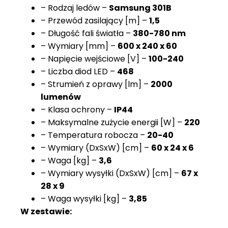
– Rodzaj ledów –
Samsung 301B
– Przewód zasilający [m] –
1,5
– Długość fali światła –
380-780 nm
– Wymiary [mm] –
600 x 240 x 60
– Napięcie wejściowe [V] –
100-240
– Liczba diod LED –
468
– Strumień z oprawy [lm] –
2000
lumenów
– Klasa ochrony –
IP44
– Maksymalne zużycie energii [W] –
220
– Temperatura robocza –
20-40
– Wymiary (DxSxW) [cm] –
60 x 24 x 6
– Waga [kg] –
3,6
– Wymiary wysyłki (DxSxW) [cm] –
67 x
28 x 9
– Waga wysyłki [kg] –
3,85
W zestawie: