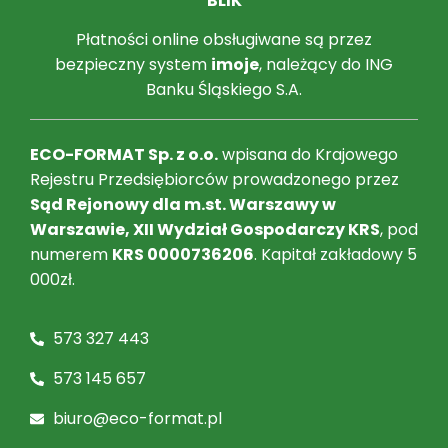
BLIK
Płatności online obsługiwane są przez
bezpieczny system
imoje
, należący do ING
Banku Śląskiego S.A.
ECO-FORMAT Sp. z o.o.
wpisana do Krajowego
Rejestru Przedsiębiorców prowadzonego przez
Sąd Rejonowy dla m.st. Warszawy w
Warszawie, XII Wydział Gospodarczy KRS
, pod
numerem
KRS 0000736206
. Kapitał zakładowy 5
000zł.
573 327 443
573 145 657
biuro@eco-format.pl