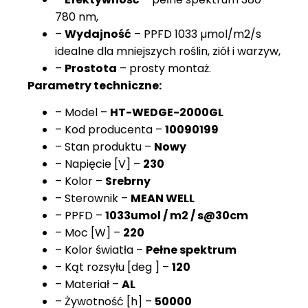
780 nm,
–
Wydajność
– PPFD 1033 µmol/m2/s
idealne dla mniejszych roślin, ziół i warzyw,
–
Prostota
– prosty montaż.
Parametry techniczne:
– Model –
HT-WEDGE-2000GL
– Kod producenta –
10090199
– Stan produktu –
Nowy
– Napięcie [V] –
230
– Kolor –
Srebrny
– Sterownik –
MEAN WELL
– PPFD –
1033umol / m2 / s@30cm
– Moc [W] –
220
– Kolor światła –
Pełne spektrum
– Kąt rozsyłu [deg ] –
120
– Materiał –
AL
– Żywotność [h] –
50000