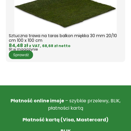
Sztuczna trawa na taras balkon miękka 30 mm 20/10
S
cm 100 x 100 cm
c
84,48
zł
1
z VAT,
68,68
zł
netto
91 w magazynie
1
Sprawdź
Płatność online imoje
– szybkie przelewy, BLIK,
płatności kartą
Płatność kartą (Visa, Mastercard)