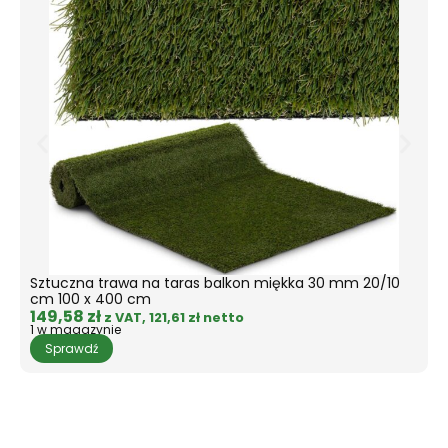
Sztuczna trawa na taras balkon miękka 30 mm 20/10
L
cm 100 x 400 cm
2
149,58
zł
z VAT,
121,61
zł
netto
1 w magazynie
1
Sprawdź