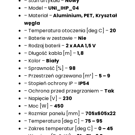
– Stan artykułu –
Nowy
– Model –
UNI_IHP_04
– Materiał –
Aluminium, PET,
Kryształ
węgla
– Temperatura otoczenia [deg C] –
20
– Baterie w zestawie –
Nie
– Rodzaj baterii –
2 x AAA 1,5 V
– Długość kabla [m] –
1,8
– Kolor –
Biały
– Sprawność [%] –
98
– Przestrzeń ogrzewana [m²] –
5 – 9
– Stopień ochrony IP –
IP54
– Ochrona przed przegrzaniem –
Tak
– Napięcie [V] –
230
– Moc [W] –
450
– Rozmiar panelu [mm] –
705x605x22
– Temperatura [deg C] –
75 – 95
– Zakres temperatur [deg C] –
0 – 45