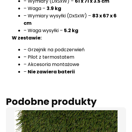
– Wymiary (DxSxW) –
61 x 71 x 3.5 cm
– Waga –
3.9 kg
– Wymiary wysyłki (DxSxW) –
83 x 67 x 6
cm
– Waga wysyłki –
5.2 kg
W zestawie:
– Grzejnik na podczerwień
– Pilot z termostatem
– Akcesoria montażowe
–
Nie zawiera baterii
Podobne produkty